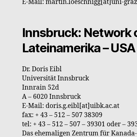
E-Mail: martin.loeschnigg[at]uni-graz
Innsbruck:
Network o
Lateinamerika – USA
Dr. Doris Eibl
Universität Innsbruck
Innrain 52d
A – 6020 Innsbruck
E-Mail: doris.g.eibl[at]uibk.ac.at
fax: + 43 – 512 – 507 38309
tel: + 43 – 512 – 507 – 39301 oder – 39
Das ehemaligen Zentrum für Kanada-S