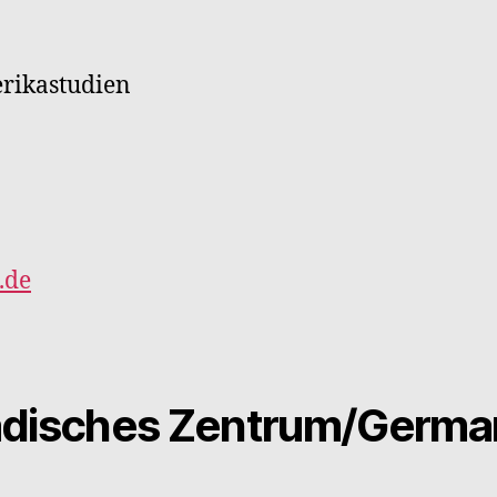
erikastudien
.de
disches Zentrum/Germa