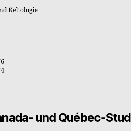
und Keltologie
76
74
 Kanada- und Québec-Stud