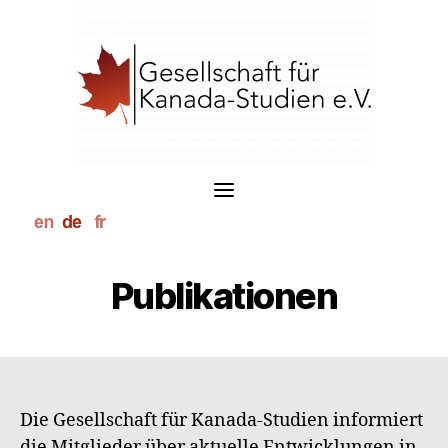
S
k
i
p
t
o
c
o
n
t
e
n
t
Publikationen
Die Gesellschaft für Kanada-Studien informiert
die Mitglieder über aktuelle Entwicklungen in