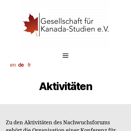
S
k
i
p
t
o
c
o
n
t
e
n
t
Aktivitäten
Zu den Aktivitäten des Nachwuchsforums
gehört die Organisation einer Konferenz für