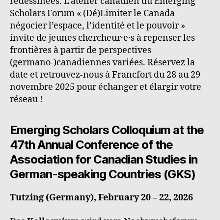
redessinées. L’atelier canadien du Emerging
Scholars Forum « (Dé)Limiter le Canada –
négocier l’espace, l’identité et le pouvoir »
invite de jeunes chercheur·e·s à repenser les
frontières à partir de perspectives
(germano-)canadiennes variées. Réservez la
date et retrouvez-nous à Francfort du 28 au 29
novembre 2025 pour échanger et élargir votre
réseau !
Emerging Scholars Colloquium at the
47
th
Annual Conference of the
Association for Canadian Studies in
German-speaking Countries (GKS)
Tutzing (Germany), February 20 – 22, 2026